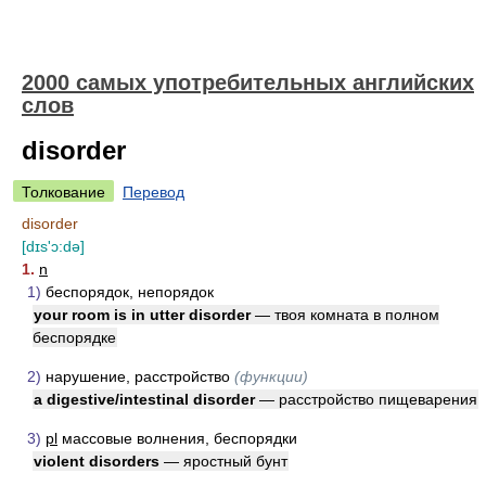
2000 самых употребительных английских
слов
disorder
Толкование
Перевод
disorder
[dɪs'ɔ:də]
1.
n
1)
беспорядок, непорядок
your room is in utter disorder
— твоя комната в полном
беспорядке
2)
нарушение, расстройство
(функции)
a digestive/intestinal disorder
— расстройство пищеварения
3)
pl
массовые волнения, беспорядки
violent disorders
— яростный бунт