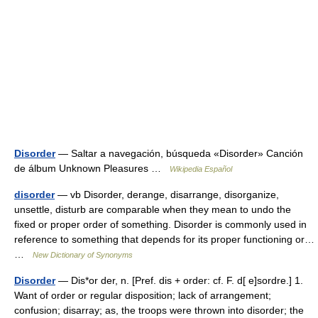
Disorder
— Saltar a navegación, búsqueda «Disorder» Canción
de álbum Unknown Pleasures …
Wikipedia Español
disorder
— vb Disorder, derange, disarrange, disorganize,
unsettle, disturb are comparable when they mean to undo the
fixed or proper order of something. Disorder is commonly used in
reference to something that depends for its proper functioning or…
…
New Dictionary of Synonyms
Disorder
— Dis*or der, n. [Pref. dis + order: cf. F. d[ e]sordre.] 1.
Want of order or regular disposition; lack of arrangement;
confusion; disarray; as, the troops were thrown into disorder; the