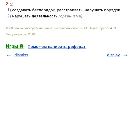
2.
v
1)
создавать беспорядок, расстраивать, нарушать порядок
2)
нарушать деятельность
(организма)
2000 самых употребительных английских слов. — М.: Айрис-пресс
.
А. В.
Петроченков
.
2010
.
Игры ⚽
Поможем написать реферат
dismiss
display