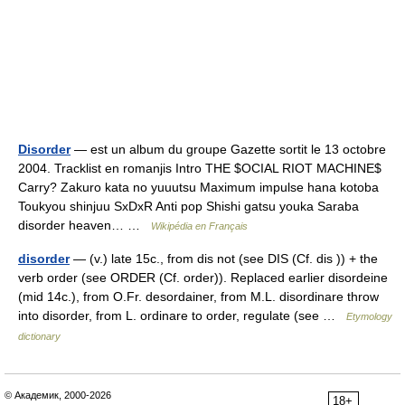
Disorder
— est un album du groupe Gazette sortit le 13 octobre
2004. Tracklist en romanjis Intro THE $OCIAL RIOT MACHINE$
Carry? Zakuro kata no yuuutsu Maximum impulse hana kotoba
Toukyou shinjuu SxDxR Anti pop Shishi gatsu youka Saraba
disorder heaven… …
Wikipédia en Français
disorder
— (v.) late 15c., from dis not (see DIS (Cf. dis )) + the
verb order (see ORDER (Cf. order)). Replaced earlier disordeine
(mid 14c.), from O.Fr. desordainer, from M.L. disordinare throw
into disorder, from L. ordinare to order, regulate (see …
Etymology
dictionary
© Академик, 2000-2026
18+