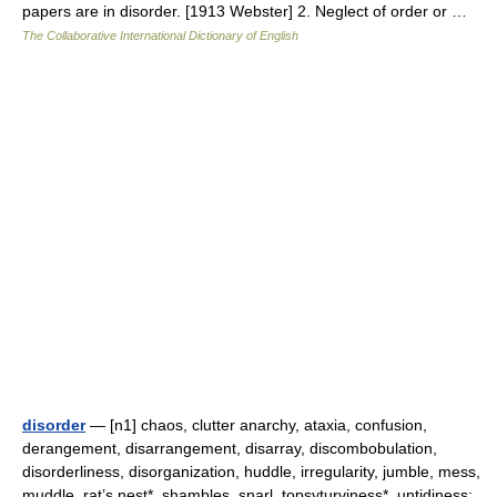
papers are in disorder. [1913 Webster] 2. Neglect of order or …
The Collaborative International Dictionary of English
disorder
— [n1] chaos, clutter anarchy, ataxia, confusion,
derangement, disarrangement, disarray, discombobulation,
disorderliness, disorganization, huddle, irregularity, jumble, mess,
muddle, rat’s nest*, shambles, snarl, topsyturviness*, untidiness;…