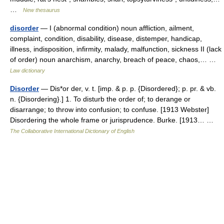
…
New thesaurus
disorder
— I (abnormal condition) noun affliction, ailment,
complaint, condition, disability, disease, distemper, handicap,
illness, indisposition, infirmity, malady, malfunction, sickness II (lack
of order) noun anarchism, anarchy, breach of peace, chaos,… …
Law dictionary
Disorder
— Dis*or der, v. t. [imp. & p. p. {Disordered}; p. pr. & vb.
n. {Disordering}.] 1. To disturb the order of; to derange or
disarrange; to throw into confusion; to confuse. [1913 Webster]
Disordering the whole frame or jurisprudence. Burke. [1913… …
The Collaborative International Dictionary of English